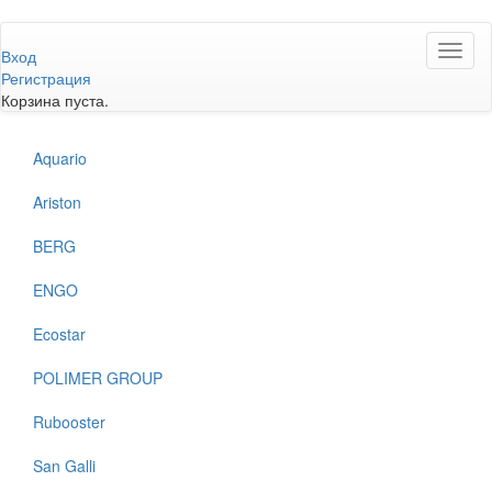
Перейти
Toggl
к
Вход
naviga
основному
Регистрация
содержанию
Корзина пуста.
Aquario
Ariston
BERG
ENGO
Ecostar
POLIMER GROUP
Rubooster
San Galli