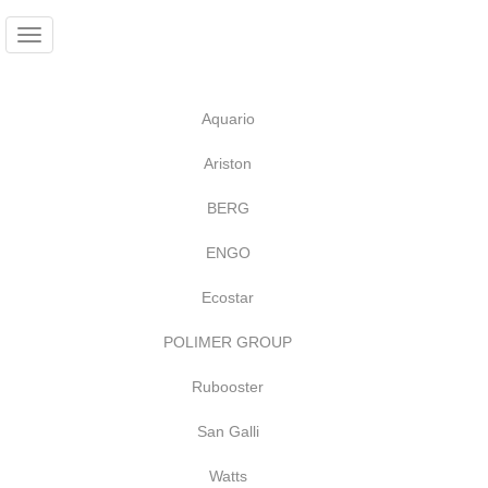
Перейти
к
Toggle
Ко
Вход
основному
navigation
Регистрация
содержанию
Aquario
Ariston
BERG
ENGO
Ecostar
POLIMER GROUP
Rubooster
San Galli
Watts