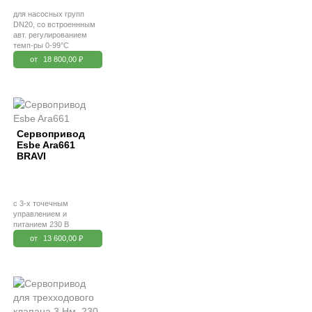
для насосных групп
DN20, со встроеннным
авт. регулированием
темп-ры 0-99°С
от
18 800,00 ₽
Сервопривод
Esbe Ara661
BRAVI
с 3-х точечным
управлением и
питанием 230 В
от
13 600,00 ₽