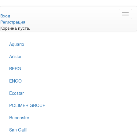
Перейти
Toggl
к
Вход
naviga
основному
Регистрация
содержанию
Корзина пуста.
Aquario
Ariston
BERG
ENGO
Ecostar
POLIMER GROUP
Rubooster
San Galli