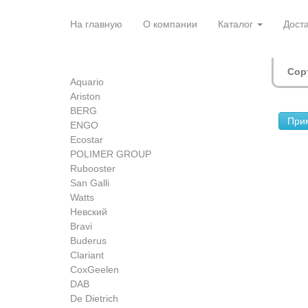
Перейти
к
На главную
О компании
Каталог
Доста
основному
содержанию
Сор
Aquario
Ariston
BERG
При
ENGO
Ecostar
POLIMER GROUP
Rubooster
San Galli
Watts
Невский
Bravi
Buderus
Clariant
CoxGeelen
DAB
De Dietrich