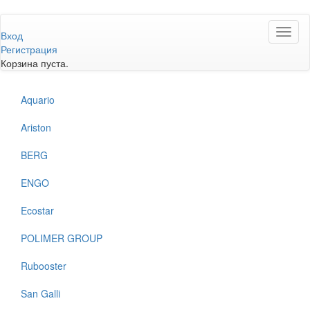
Перейти
Toggl
к
Вход
naviga
основному
Регистрация
содержанию
Корзина пуста.
Aquario
Ariston
BERG
ENGO
Ecostar
POLIMER GROUP
Rubooster
San Galli