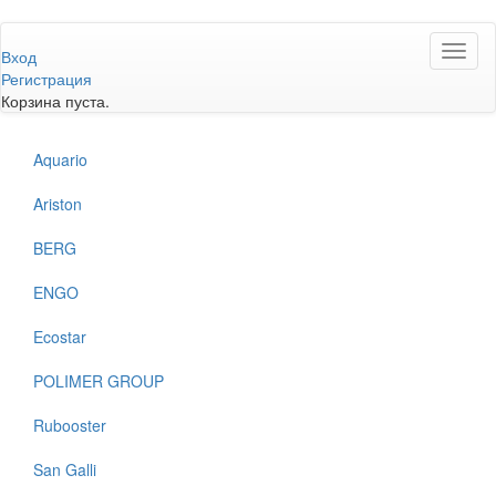
Перейти
Toggl
к
Вход
naviga
основному
Регистрация
содержанию
Корзина пуста.
Aquario
Ariston
BERG
ENGO
Ecostar
POLIMER GROUP
Rubooster
San Galli