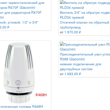
кт для радиаторов R470F
Вентиль 3/4" на обратую подв
ini
RLD34 прямой
ой, угловой, 1/2" и 3/4"
Отсечной клапан на обратный
3,00 ₽
трубопровод
от
1 870,00 ₽
Присоединительный узел угло
R388 Giacomini
нижнее подключение для
двухтрубных систем
от
1 683,00 ₽
татическая головка R468H