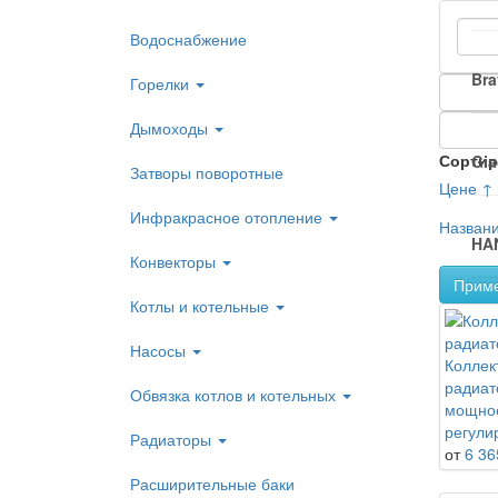
Водоснабжение
Bra
Горелки
Дымоходы
Сортир
Gia
Затворы поворотные
Цене ↑
Инфракрасное отопление
Назван
HA
Конвекторы
Прим
Котлы и котельные
Wat
Насосы
Коллек
радиат
Обвязка котлов и котельных
мощнос
регули
Радиаторы
от
6 36
Расширительные баки