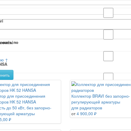
vi
овать по
comini
ию ↑
NSA
енить
ts
тор для присоединения
Коллектор BRAVI без запорно-
оров HK 52 HANSA
регулирующей арматуры
ть до 50 кВт, без запорно-
для радиаторов
рующей арматуры
от
4 900,00 ₽
5,00 ₽