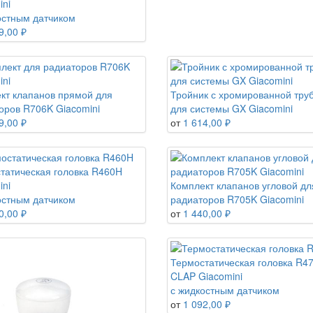
ini
остным датчиком
9,00 ₽
кт клапанов прямой для
Тройник с хромированной тру
оров R706K Giacomini
для системы GX Giacomini
9,00 ₽
от
1 614,00 ₽
татическая головка R460H
ini
Комплект клапанов угловой дл
остным датчиком
радиаторов R705K Giacomini
0,00 ₽
от
1 440,00 ₽
Термостатическая головка R47
CLAP Giacomini
с жидкостным датчиком
от
1 092,00 ₽