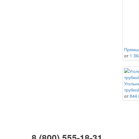
Прямые
от
1 36
Угольн
трубко
от
844,
8 (800) 555-18-31