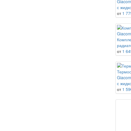
Giacom
с жидк
от
1 77
Компле
радиат
от
1 64
Термос
Giacom
с жидк
от
1 59