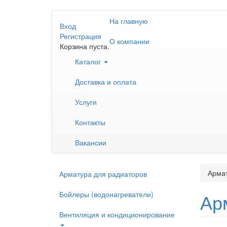
Перейти
На главную
к
Вход
основному
Регистрация
О компании
содержанию
Корзина пуста.
Каталог
Доставка и оплата
Услуги
Контакты
Вакансии
Армат
Арматура для радиаторов
Бойлеры (водонагреватели)
Ар
Вентиляция и кондиционирование