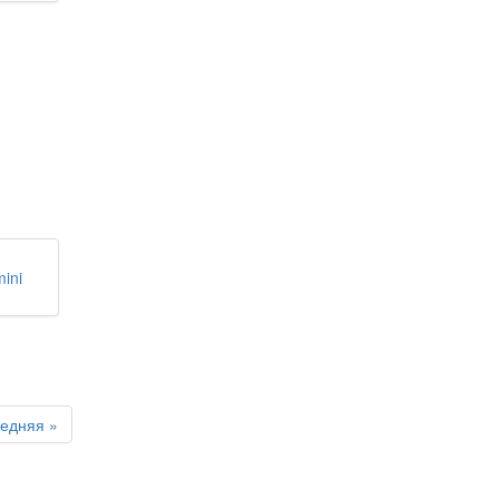
ini
едняя »