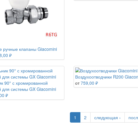
 ручные клапаны Giacomini
8,00 ₽
Воздухоотводчики R200 Giacom
ик 90° с хромированной
от
759,00 ₽
й для системы GX Giacomini
00 ₽
1
2
следующая ›
посл