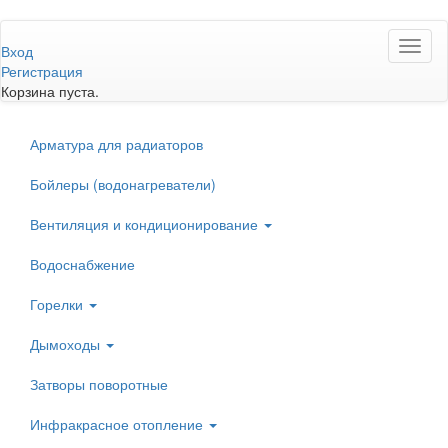
Перейти
Toggl
к
Вход
naviga
основному
Регистрация
содержанию
Корзина пуста.
Арматура для радиаторов
Бойлеры (водонагреватели)
Вентиляция и кондиционирование
Водоснабжение
Горелки
Дымоходы
Затворы поворотные
Инфракрасное отопление