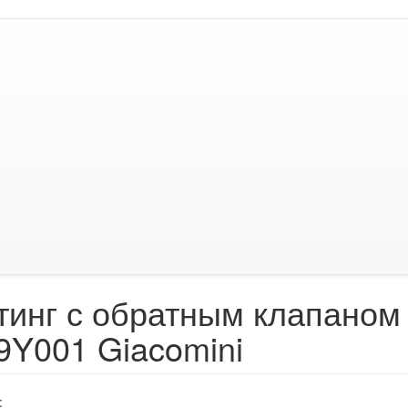
инг с обратным клапаном 1
9Y001 Giacomini
: