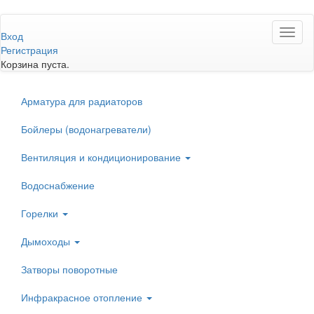
Перейти
Toggl
к
Вход
naviga
основному
Регистрация
содержанию
Корзина пуста.
Арматура для радиаторов
Бойлеры (водонагреватели)
Вентиляция и кондиционирование
Водоснабжение
Горелки
Дымоходы
Затворы поворотные
Инфракрасное отопление