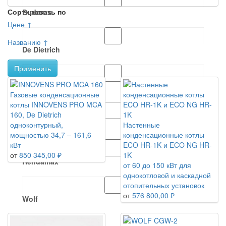
Сортировать по
Buderus
Цене ↑
Названию ↑
De Dietrich
Применить
ELCO
Газовые конденсационные
котлы INNOVENS PRO MCA
160, De Dietrich
HORTEK
одноконтурный,
Настенные
мощностью 34,7 – 161,6
конденсационные котлы
кВт
ECO HR-1K и ECO NG HR-
от
850 345,00 ₽
1K
Rendamax
от 60 до 150 кВт для
однокотловой и каскадной
отопительных установок
от
576 800,00 ₽
Wolf