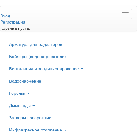
Перейти
Toggl
к
Вход
naviga
основному
Регистрация
содержанию
Корзина пуста.
Арматура для радиаторов
Бойлеры (водонагреватели)
Вентиляция и кондиционирование
Водоснабжение
Горелки
Дымоходы
Затворы поворотные
Инфракрасное отопление