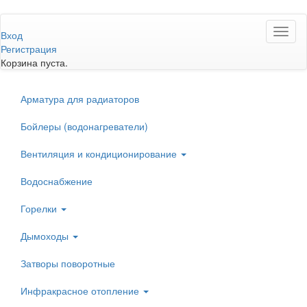
Перейти
Toggl
к
Вход
naviga
основному
Регистрация
содержанию
Корзина пуста.
Арматура для радиаторов
Бойлеры (водонагреватели)
Вентиляция и кондиционирование
Водоснабжение
Горелки
Дымоходы
Затворы поворотные
Инфракрасное отопление