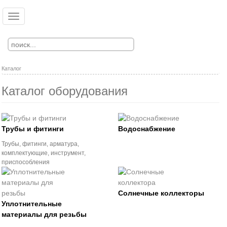
Перейти
к
Toggle
Ко
Вход
основному
navigation
Регистрация
содержанию
Каталог
Каталог оборудования
Трубы и фитинги
Водоснабжение
Трубы, фитинги, арматура,
комплектующие, инструмент,
приспособления
Солнечные коллекторы
Уплотнительные
материалы для резьбы