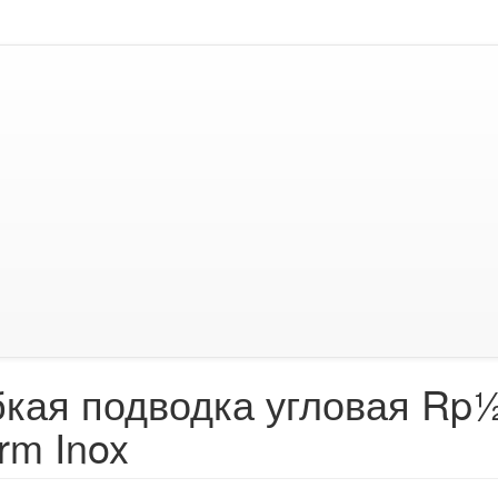
бкая подводка угловая Rp½
rm Inox