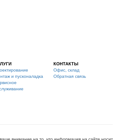
ЛУГИ
КОНТАКТЫ
оектирование
Офис, склад
нтаж и пусконаладка
Обратная связь
рвисное
служивание
аше внимание на то, что информация на сайте носит