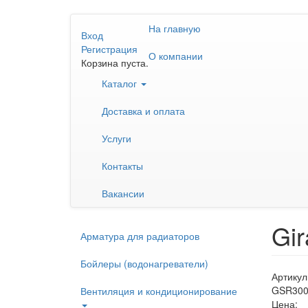
Перейти
На главную
к
Вход
основному
Регистрация
О компании
содержанию
Корзина пуста.
Каталог
Доставка и оплата
Услуги
Контакты
Вакансии
Gir
Арматура для радиаторов
Бойлеры (водонагреватели)
Артикул
GSR300
Вентиляция и кондиционирование
Цена: