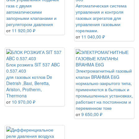
газа с двумя
Автоматическая система
автоматическими
управления и контроля
запорными клапанами и
газовых агрегатов для
регулятором давления
управления газовыми
от
11 920,00 ₽
горелками.
от
11 040,00 ₽
Блок розжига SIT 537 ABC
0.537.403
Электромагнитный газовый
для газовых котлов De
клапан BRAHMA E6G
Dietrish ,Baxi, Beretta,
нормально-закрытого типа,
Ariston, Protherm,
применяются в бытовых и
Thermona
промышленных установках,
от
10 970,00 ₽
работают на постоянном и
переменном токе
от
9 650,00 ₽