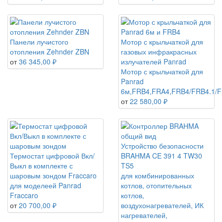
Панели лучистого
Мотор с крыльчаткой для
отопления Zehnder ZBN
газовых инфракрасных
от
36 345,00 ₽
излучателей Panrad
Мотор с крыльчаткой для
Panrad
6м,FRB4,FRA4,FRB4/FRB4.1/
от
22 580,00 ₽
Устройство безопасности
Термостат цифровой Вкл/
BRAHMA CE 391 4 TW30
Выкл в комплекте с
TS5
шаровым зондом Fraccaro
для комбинированных
для моделеей Panrad
котлов, отопительных
Fraccaro
котлов,
от
20 700,00 ₽
воздухонагревателей, ИК
нагревателей,