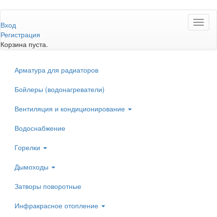
Перейти
Toggl
к
Вход
naviga
основному
Регистрация
содержанию
Корзина пуста.
Арматура для радиаторов
Бойлеры (водонагреватели)
Вентиляция и кондиционирование
Водоснабжение
Горелки
Дымоходы
Затворы поворотные
Инфракрасное отопление