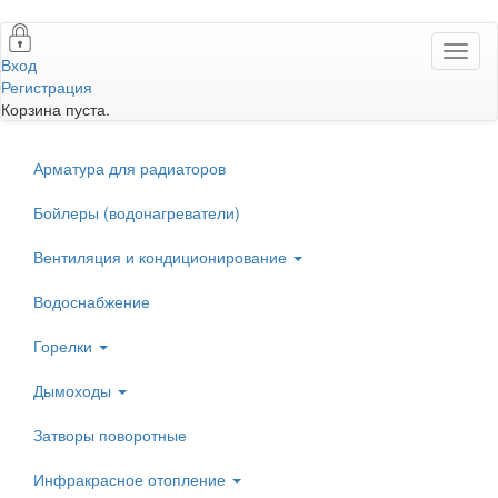
Перейти
Toggl
к
Вход
naviga
основному
Регистрация
содержанию
Корзина пуста.
Арматура для радиаторов
Бойлеры (водонагреватели)
Вентиляция и кондиционирование
Водоснабжение
Горелки
Дымоходы
Затворы поворотные
Инфракрасное отопление