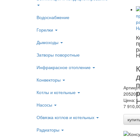
Водоснабжение
Горелки
К
Дымоходы
п
р
H
Затворы поворотные
К
Инфракрасное отопление
Конвекторы
п
Артикул
р
Котлы и котельные
205203
Цена:
Насосы
7 910,0
Обвязка котлов и котельных
купит
Радиаторы