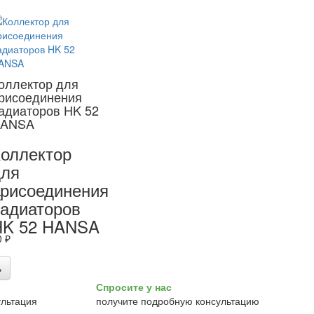
оллектор для
рисоединения
адиаторов HK 52
ANSA
оллектор
для
рисоединения
:
адиаторов
HK 52 HANSA
0 ₽
ь
Спросите у нас
получите подробную консультацию