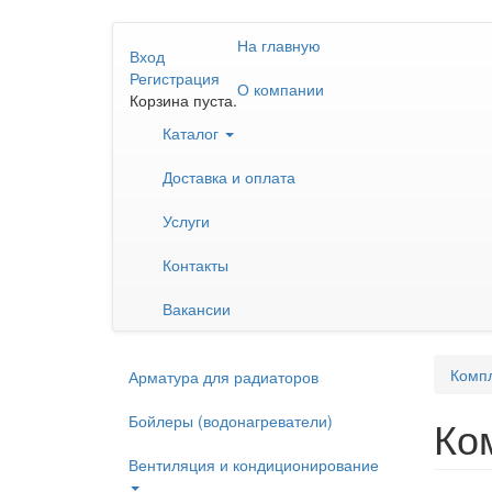
Перейти
На главную
к
Вход
основному
Регистрация
О компании
содержанию
Корзина пуста.
Каталог
Доставка и оплата
Услуги
Контакты
Вакансии
Компл
Арматура для радиаторов
Бойлеры (водонагреватели)
Ко
Вентиляция и кондиционирование