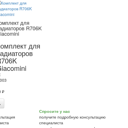
омплект для
адиаторов R706K
iacomini
омплект для
адиаторов
R706K
iacomini
:
003
0 ₽
ь
Спросите у нас
получите подробную консультацию
специалиста