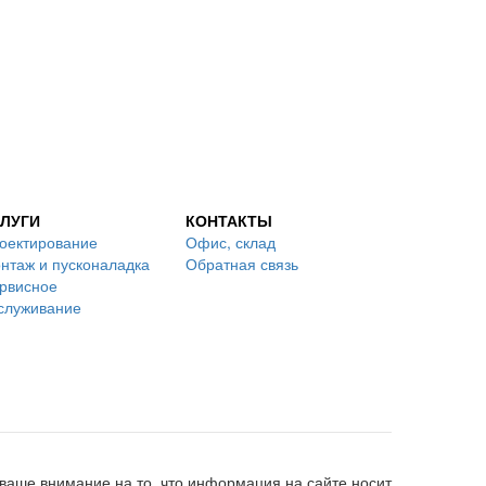
ЛУГИ
КОНТАКТЫ
оектирование
Офис, склад
нтаж и пусконаладка
Обратная связь
рвисное
служивание
аше внимание на то, что информация на сайте носит