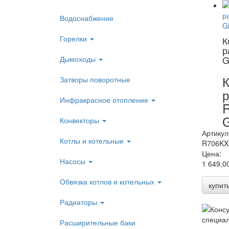
Водоснабжение
Горелки
К
р
G
Дымоходы
К
Затворы поворотные
р
Инфракрасное отопление
G
Конвекторы
Артикул
Котлы и котельные
R706KX
Цена:
Насосы
1 649,0
Обвязка котлов и котельных
купит
Радиаторы
Расширительные баки