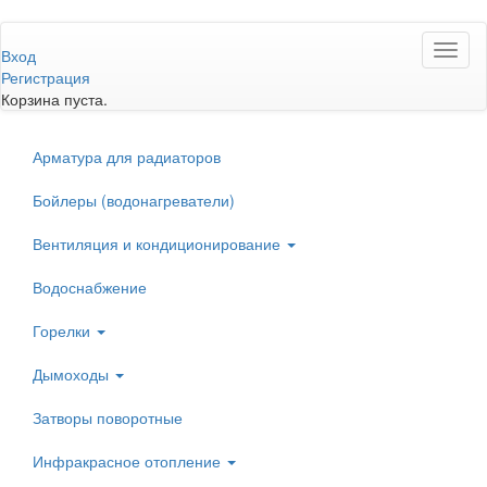
Перейти
Toggl
к
Вход
naviga
основному
Регистрация
содержанию
Корзина пуста.
Арматура для радиаторов
Бойлеры (водонагреватели)
Вентиляция и кондиционирование
Водоснабжение
Горелки
Дымоходы
Затворы поворотные
Инфракрасное отопление