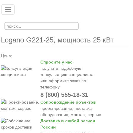
Перейти
к
Toggle
Ко
Вход
основному
navigation
Регистрация
содержанию
Logano G221-25, мощность 25 кВт
Цена:
Спросите у нас
получите подробную
консультацию специалиста
или оформите заказ по
телефону
8 (800) 555-18-31
Сопровождение объектов
проектирование, поставка
оборудования, монтаж, сервис
Доставка в любой регион
России