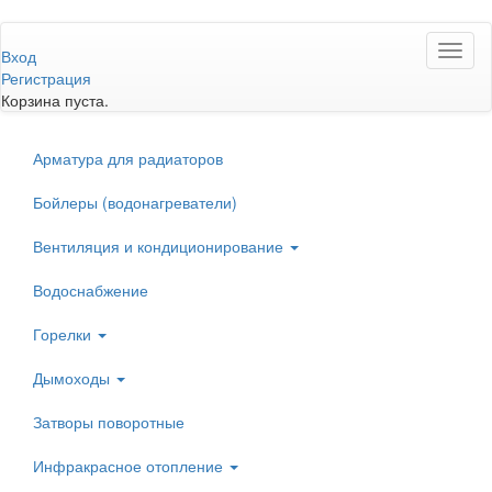
Перейти
Toggl
к
Вход
naviga
основному
Регистрация
содержанию
Корзина пуста.
Арматура для радиаторов
Бойлеры (водонагреватели)
Вентиляция и кондиционирование
Водоснабжение
Горелки
Дымоходы
Затворы поворотные
Инфракрасное отопление