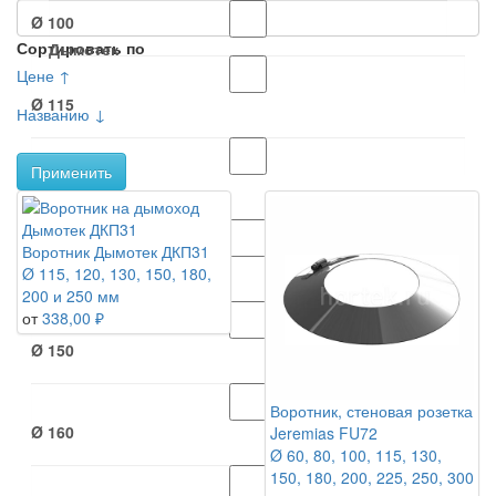
Ø 100
Сортировать по
Дымотек
Цене ↑
Ø 115
Названию ↓
Применить
Ø 120
Воротник Дымотек ДКП31
Ø 130
Ø 115, 120, 130, 150, 180,
200 и 250 мм
от
338,00 ₽
Ø 150
Воротник, стеновая розетка
Ø 160
Jeremias FU72
Ø 60, 80, 100, 115, 130,
150, 180, 200, 225, 250, 300