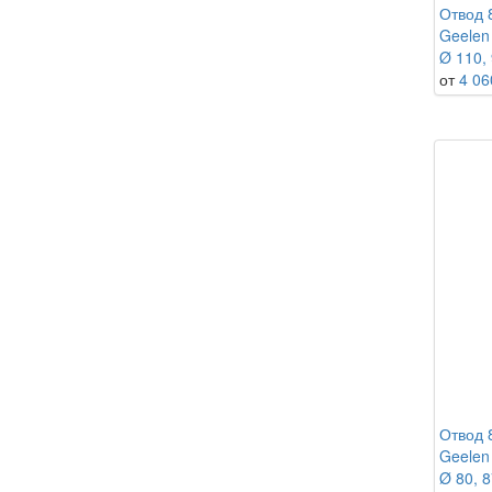
Отвод 
Geelen
Ø 80
Ø 110, 
от
4 06
Отвод 
Geelen
Ø 80, 8