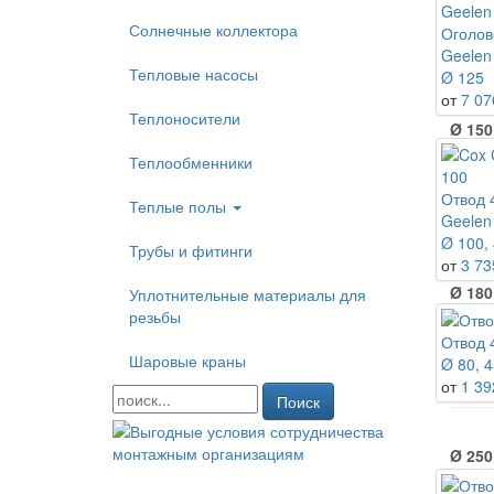
Солнечные коллектора
Оголов
Ø 130
Geelen
Тепловые насосы
Ø 125
от
7 07
Теплоносители
Ø 150
Теплообменники
Отвод 
Теплые полы
Ø 160
Geelen
Ø 100, 
Трубы и фитинги
от
3 73
Ø 180
Уплотнительные материалы для
резьбы
Отвод 
Шаровые краны
Ø 80, 4
Ø 200
от
1 39
Поиск
Ø 250