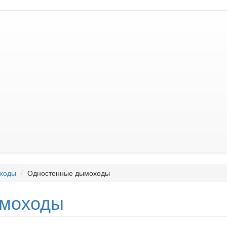
ходы
Одностенные дымоходы
моходы