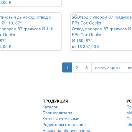
0,00 ₽
с упором 87 градусов Ø 110
Отвод с упором 87 градусов Ø
x Geelen
PPs Cox Geelen
87°
Ø 160, 87°
4,00 ₽
от
18 357,00 ₽
1
2
3
следующая ›
п
ПРОДУКЦИЯ
УС
Каталог
Пр
Производители
Мо
Котлы и котельные
Се
Радиаторы отопления
об
Насосное оборудование