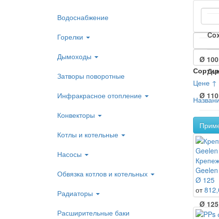
Водоснабжение
Co
Горелки
Дымоходы
Ø 100
Сортир
Ды
Затворы поворотные
Цене ↑
Инфракрасное отопление
Ø 110
Назван
Конвекторы
Прим
Ø 115
Котлы и котельные
Насосы
Крепеж
Ø 120
Geelen
Обвязка котлов и котельных
Ø 125
от
812,
Радиаторы
Ø 125
Расширительные баки