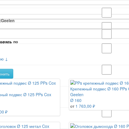
xGeelen
овать по
мотек
ию ↓
енить
Крепежный подвес Ø 160 PPs 
ный подвес Ø 125 PPs Cox
Geelen
Ø 160
от
1 763,00 ₽
00 ₽