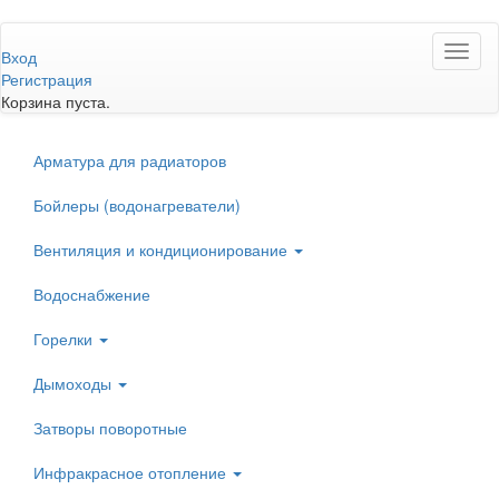
Перейти
Toggl
к
Вход
naviga
основному
Регистрация
содержанию
Корзина пуста.
Арматура для радиаторов
Бойлеры (водонагреватели)
Вентиляция и кондиционирование
Водоснабжение
Горелки
Дымоходы
Затворы поворотные
Инфракрасное отопление