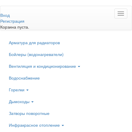
Перейти
Toggl
к
Вход
naviga
основному
Регистрация
содержанию
Корзина пуста.
Арматура для радиаторов
Бойлеры (водонагреватели)
Вентиляция и кондиционирование
Водоснабжение
Горелки
Дымоходы
Затворы поворотные
Инфракрасное отопление