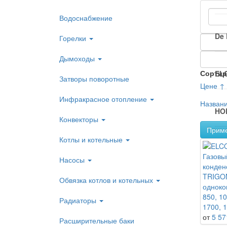
Водоснабжение
De 
Горелки
Дымоходы
Сортир
EL
Затворы поворотные
Цене ↑
Инфракрасное отопление
Назван
HO
Конвекторы
Прим
Котлы и котельные
PO
Газовы
Насосы
конден
TRIGO
Обвязка котлов и котельных
одноко
850, 10
Радиаторы
1700, 1
от
5 57
Расширительные баки