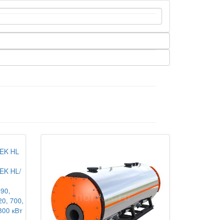
EK HL/
190,
20, 700,
800 кВт