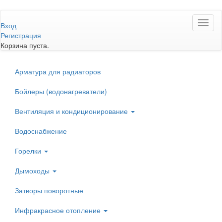
Перейти
Toggl
к
Вход
naviga
основному
Регистрация
содержанию
Корзина пуста.
Арматура для радиаторов
Бойлеры (водонагреватели)
Вентиляция и кондиционирование
Водоснабжение
Горелки
Дымоходы
Затворы поворотные
Инфракрасное отопление