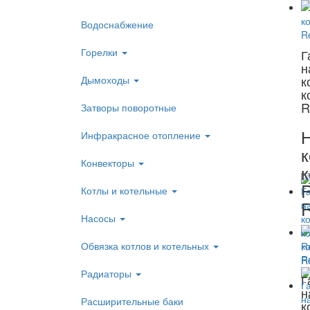
Водоснабжение
Горелки
Г
н
к
Дымоходы
к
R
Затворы поворотные
Инфракрасное отопление
к
Конвекторы
к
Котлы и котельные
Насосы
Обвязка котлов и котельных
Радиаторы
Г
н
Расширительные баки
к