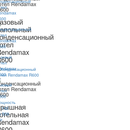
отел Rendamax
600
азовый
апольный
онденсационный
отел
Rendamax
R600
онденсационный
отел Rendamax
600
Крышная
отельная
Rendamax
R600
: