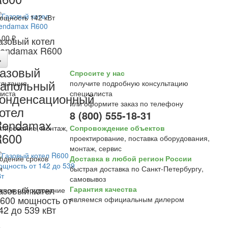
ощность 142 кВт
,00 ₽
азовый котел
endamax R600
ь
азовый
Спросите у нас
апольный
получите подробную консультацию
специалиста
онденсационный
или оформите заказ по телефону
отел
8 (800) 555-18-31
Rendamax
Сопровождение объектов
R600
проектирование, поставка оборудования,
монтаж, сервис
Доставка в любой регион России
быстрая доставка по Санкт-Петербургу,
самовывоз
азовый котел
Гарантия качества
600 мощность от
являемся официальным дилером
42 до 539 кВт