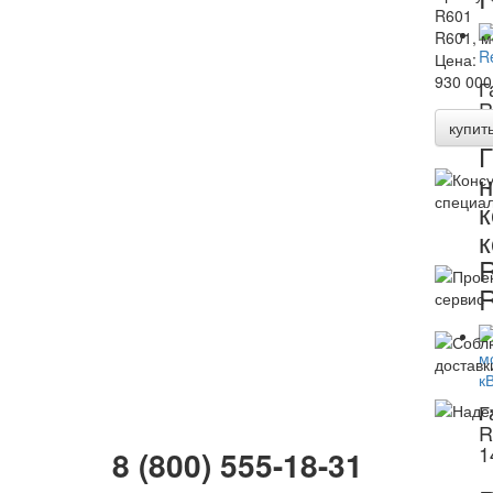
R601
R601, м
Цена:
930 000
Г
R
купит
Г
н
к
к
Г
R
1
8 (800) 555-18-31