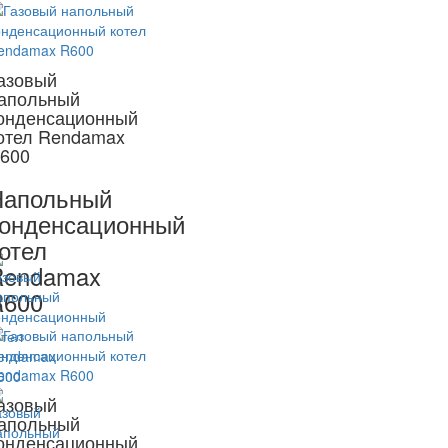
азовый
апольный
онденсационный
отел Rendamax
600
Напольный
онденсационный
отел
Rendamax
R600
азовый
апольный
онденсационный