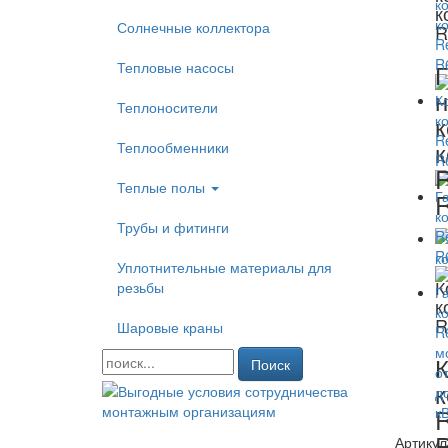
к
Солнечные коллектора
R
Тепловые насосы
Г
н
Теплоносители
к
к
Теплообменники
Теплые полы
Трубы и фитинги
Уплотнительные материалы для
К
резьбы
к
R
Шаровые краны
Поиск
к
Артикул