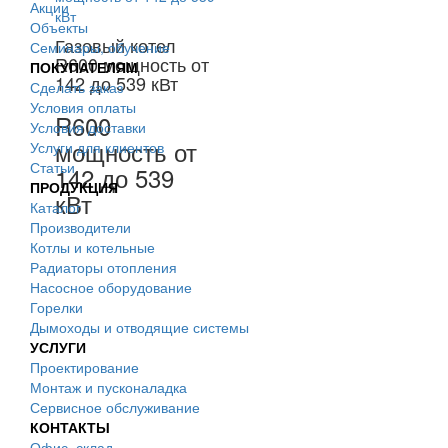
Акции
Объекты
Газовый котел
Семинары, обучение
R600 мощность от
ПОКУПАТЕЛЯМ
142 до 539 кВт
Сделать заказ
Условия оплаты
R600
Условия доставки
мощность от
Услуги для клиентов
Статьи
142 до 539
ПРОДУКЦИЯ
кВт
Каталог
Производители
Котлы и котельные
Радиаторы отопления
Насосное оборудование
Горелки
Дымоходы и отводящие системы
УСЛУГИ
Проектирование
Монтаж и пусконаладка
Сервисное обслуживание
КОНТАКТЫ
Офис, склад