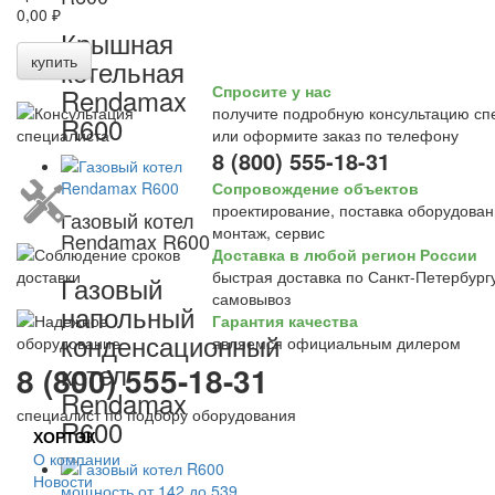
0,00 ₽
Крышная
купить
котельная
Спросите у нас
Rendamax
получите подробную консультацию сп
R600
или оформите заказ по телефону
8 (800) 555-18-31
Сопровождение объектов
проектирование, поставка оборудован
Газовый котел
монтаж, сервис
Rendamax R600
Доставка в любой регион России
быстрая доставка по Санкт-Петербургу
Газовый
самовывоз
напольный
Гарантия качества
конденсационный
являемся официальным дилером
котел
8 (800) 555-18-31
Rendamax
специалист по подбору оборудования
R600
ХОРТЭК
О компании
Новости