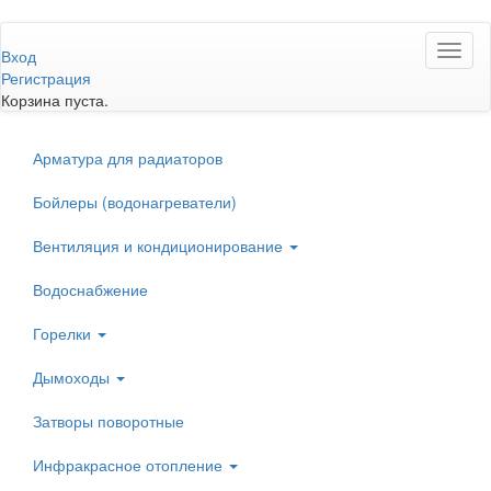
Перейти
Toggl
к
Вход
naviga
основному
Регистрация
содержанию
Корзина пуста.
Арматура для радиаторов
Бойлеры (водонагреватели)
Вентиляция и кондиционирование
Водоснабжение
Горелки
Дымоходы
Затворы поворотные
Инфракрасное отопление