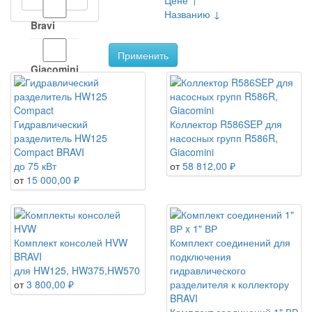
Цене ↑
Названию ↓
Bravi
Применить
Giacomini
HANSA
Гидравлический
Коллектор R586SEP для
разделитель HW125
насосных групп R586R,
Compact BRAVI
Giacomini
Meibes
до 75 кВт
от
58 812,00 ₽
от
15 000,00 ₽
Комплект консолей HVW
Комплект соединений для
BRAVI
подключения
для HW125, HW375,HW570
гидравлического
от
3 800,00 ₽
разделителя к коллектору
BRAVI