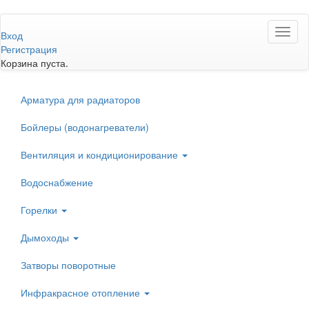
Перейти
Toggl
к
Вход
naviga
основному
Регистрация
содержанию
Корзина пуста.
Арматура для радиаторов
Бойлеры (водонагреватели)
Вентиляция и кондиционирование
Водоснабжение
Горелки
Дымоходы
Затворы поворотные
Инфракрасное отопление