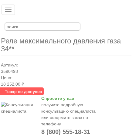
Перейти
к
Toggle
Ко
Вход
основному
navigation
Регистрация
содержанию
Реле максимального давления газа
34**
Артикул:
3590498
Цена:
18 252,00 ₽
Товар не доступен
Спросите у нас
получите подробную
консультацию специалиста
или оформите заказ по
телефону
8 (800) 555-18-31