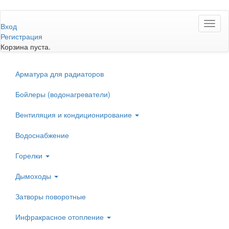
Перейти
Toggl
к
Вход
naviga
основному
Регистрация
содержанию
Корзина пуста.
Арматура для радиаторов
Бойлеры (водонагреватели)
Вентиляция и кондиционирование
Водоснабжение
Горелки
Дымоходы
Затворы поворотные
Инфракрасное отопление