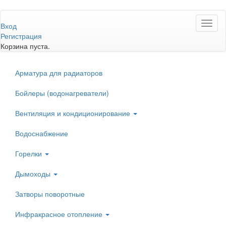
Перейти
Toggl
к
Вход
naviga
основному
Регистрация
содержанию
Корзина пуста.
Арматура для радиаторов
Бойлеры (водонагреватели)
Вентиляция и кондиционирование
Водоснабжение
Горелки
Дымоходы
Затворы поворотные
Инфракрасное отопление