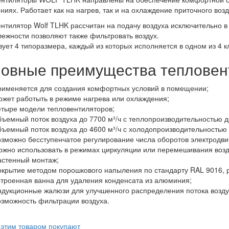
иях. Работает как на нагрев, так и на охлаждение приточного возд
нтилятор Wolf TLHK рассчитан на подачу воздуха исключительно 
ежности позволяют также фильтровать воздух.
ует 4 типоразмера, каждый из которых исполняется в одном из 4 
овные преимущества тепловент
рименяется для создания комфортных условий в помещении;
ожет работыть в режиме нагрева или охлаждения;
етыре модели тепловентиляторов;
бъемный поток воздуха до 7700 м³/ч с теплопроизводительностью до
бъемный поток воздуха до 4600 м³/ч с холодопроизводительностью 
озможно бесступенчатое регулирование числа оборотов электродви
ожно использовать в режимах циркуляции или перемешивания возд
астенный монтаж;
окрытие методом порошкового напыления по стандарту RAL 9016, 
строенная ванна для удаления конденсата из алюминия;
ндукционные жалюзи для улучшенного распределения потока возду
озможность фильтрации воздуха.
 этим товаром покупают