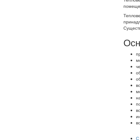
помещен
Теплове
принадл
Существ
Осн
п
м
ч
о
о
в
м
н
п
в
и
в
С