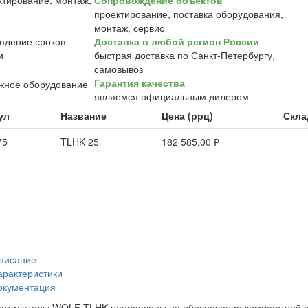
Сопровождение объектов
проектирование, поставка оборудования,
монтаж, сервис
Доставка в любой регион России
быстрая доставка по Санкт-Петербургу,
самовывоз
Гарантия качества
являемся официальным дилером
ул
Название
Цена (ррц)
Скла
75
TLHK 25
182 585,00 ₽
писание
арактеристики
окументация
нтиляторы WOLF TLHK направлены на обеспечение комфортной с