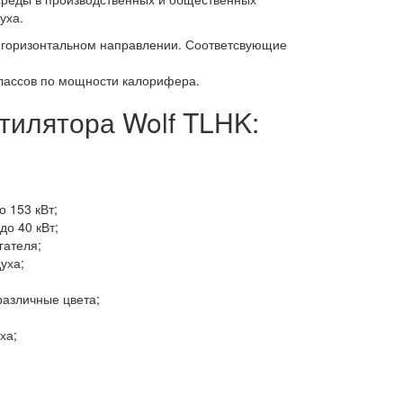
уха.
в горизонтальном направлении. Соответсвующие
классов по мощности калорифера.
илятора Wolf TLHK:
 153 кВт;
до 40 кВт;
гателя;
уха;
различные цвета;
ха;