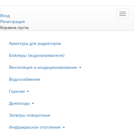
Перейти
Toggl
к
Вход
naviga
основному
Регистрация
содержанию
Корзина пуста.
Арматура для радиаторов
Бойлеры (водонагреватели)
Вентиляция и кондиционирование
Водоснабжение
Горелки
Дымоходы
Затворы поворотные
Инфракрасное отопление