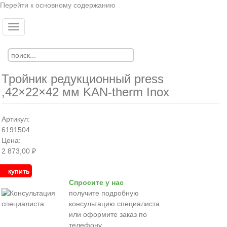
Перейти к основному содержанию
Toggle
Ко
Вход
navigation
Регистрация
Тройник редукционный press
,42×22×42 мм KAN-therm Inox
Артикул:
6191504
Цена:
2 873,00 ₽
купить
Спросите у нас
получите подробную
консультацию специалиста
или оформите заказ по
телефону