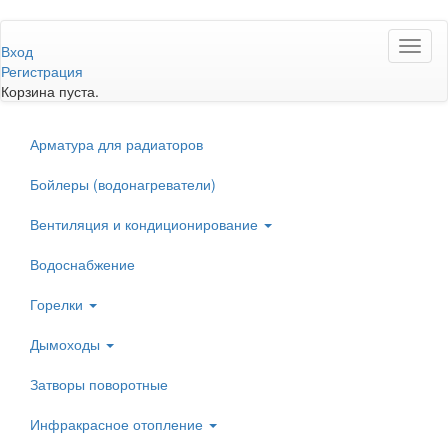
Перейти
Toggl
к
Вход
naviga
основному
Регистрация
содержанию
Корзина пуста.
Арматура для радиаторов
Бойлеры (водонагреватели)
Вентиляция и кондиционирование
Водоснабжение
Горелки
Дымоходы
Затворы поворотные
Инфракрасное отопление