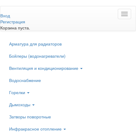
Перейти
Toggl
к
Вход
naviga
основному
Регистрация
содержанию
Корзина пуста.
Арматура для радиаторов
Бойлеры (водонагреватели)
Вентиляция и кондиционирование
Водоснабжение
Горелки
Дымоходы
Затворы поворотные
Инфракрасное отопление