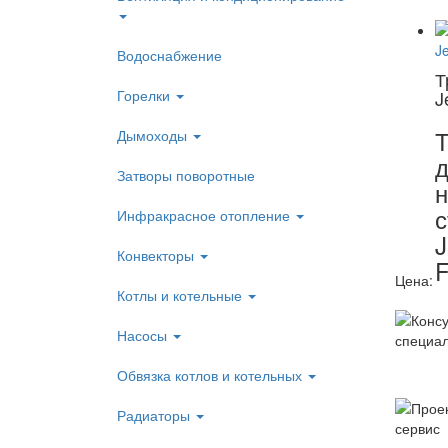
Водоснабжение
Т
Горелки
J
Т
Дымоходы
д
Затворы поворотные
с
Инфракрасное отопление
J
Конвекторы
Цена:
Котлы и котельные
Насосы
Обвязка котлов и котельных
Радиаторы