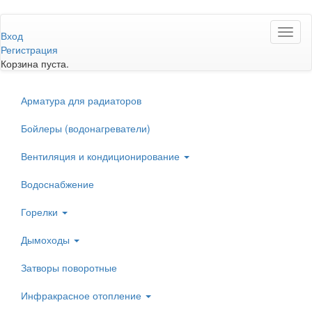
Перейти
Toggl
к
Вход
naviga
основному
Регистрация
содержанию
Корзина пуста.
Арматура для радиаторов
Бойлеры (водонагреватели)
Вентиляция и кондиционирование
Водоснабжение
Горелки
Дымоходы
Затворы поворотные
Инфракрасное отопление