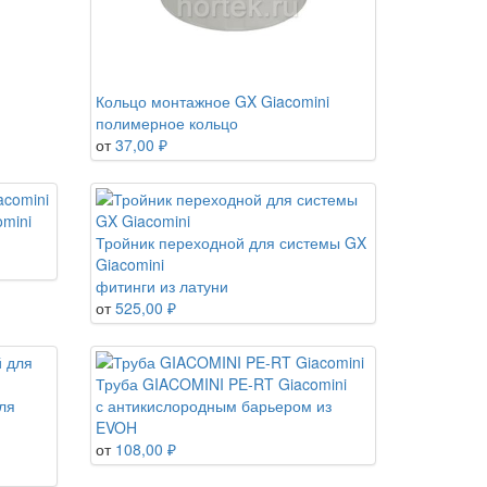
Кольцо монтажное GX Giacomini
полимерное кольцо
от
37,00 ₽
mini
Тройник переходной для системы GX
Giacomini
фитинги из латуни
от
525,00 ₽
Труба GIACOMINI PE-RT Giacomini
ля
с антикислородным барьером из
EVOH
от
108,00 ₽