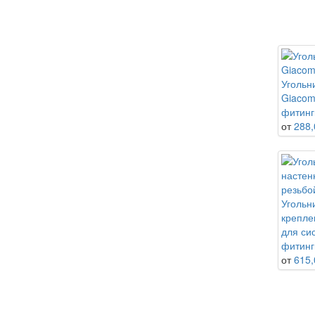
Угольн
Giacom
фитинг
от
288,
Угольн
крепле
для си
фитинг
от
615,