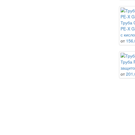
Труба 
PE-X G
с кисл
от
156,
Труба 
защито
от
201,