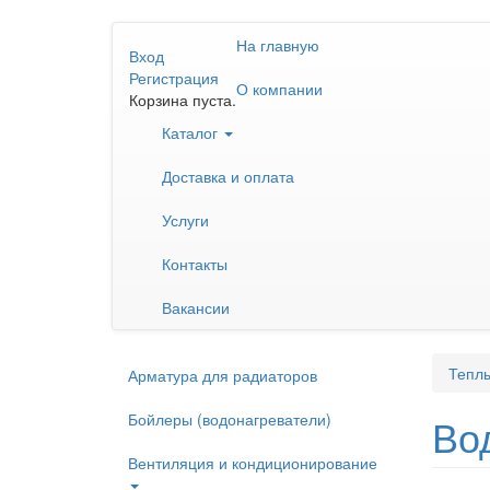
Перейти
На главную
к
Вход
основному
Регистрация
О компании
содержанию
Корзина пуста.
Каталог
Доставка и оплата
Услуги
Контакты
Вакансии
Тепл
Арматура для радиаторов
Бойлеры (водонагреватели)
Во
Вентиляция и кондиционирование