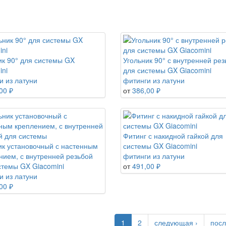
ик 90° для системы GX
Угольник 90° с внутренней рез
ini
для системы GX Giacomini
и из латуни
фитинги из латуни
00 ₽
от
386,00 ₽
Фитинг с накидной гайкой для
ик установочный с настенным
системы GX Giacomini
нием, с внутренней резьбой
фитинги из латуни
стемы GX Giacomini
от
491,00 ₽
и из латуни
00 ₽
1
2
следующая ›
посл