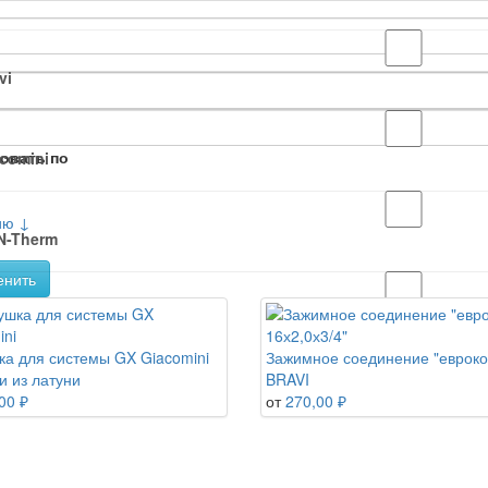
vi
овать по
comini
ию ↓
N-Therm
енить
ser
ка для системы GX Giacomini
Зажимное соединение "евроко
и из латуни
BRAVI
00 ₽
от
270,00 ₽