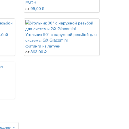
EVOH
от
95,00 ₽
ьбой
Угольник 90° с наружной резьбой для
системы GX Giacomini
фитинги из латуни
от
363,00 ₽
едняя »