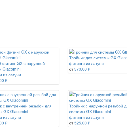
Тройник для системы GX Giaco
 фитинг GX с наружной
фитинги из латуни
й Giacomini
от
370,00 ₽
и из латуни
00 ₽
к с внутренней резьбой для
Тройник с наружной резьбой д
ы GX Giacomini
системы GX Giacomini
и из латуни
фитинги из латуни
00 ₽
от
525,00 ₽