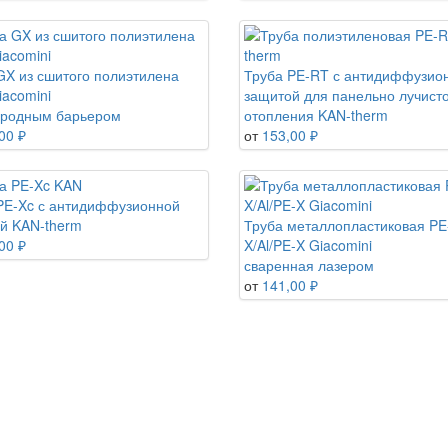
GX из сшитого полиэтилена
Труба PE-RT с антидиффузио
iacomini
защитой для панельно лучист
ородным барьером
отопления KAN-therm
00 ₽
от
153,00 ₽
PE-Xc с антидиффузионной
й KAN-therm
Труба металлопластиковая PE
00 ₽
X/Al/PE-X Giacomini
сваренная лазером
от
141,00 ₽