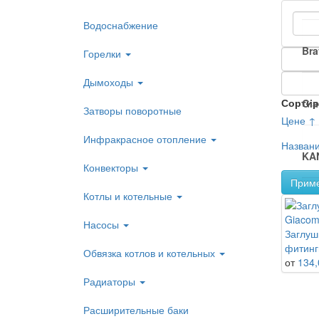
Водоснабжение
Bra
Горелки
Дымоходы
Сортир
Gia
Затворы поворотные
Цене ↑
Инфракрасное отопление
Назван
KA
Конвекторы
Прим
Котлы и котельные
We
Насосы
Заглуш
фитинг
Обвязка котлов и котельных
от
134,
Радиаторы
Расширительные баки