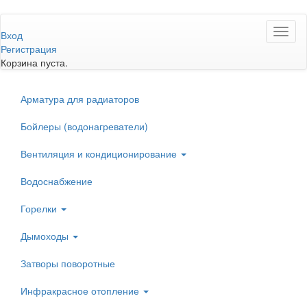
Перейти
Toggl
к
Вход
naviga
основному
Регистрация
содержанию
Корзина пуста.
Арматура для радиаторов
Бойлеры (водонагреватели)
Вентиляция и кондиционирование
Водоснабжение
Горелки
Дымоходы
Затворы поворотные
Инфракрасное отопление