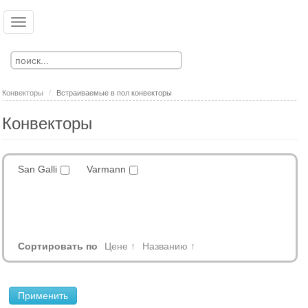
Перейти
к
Toggle
Ко
Вход
основному
navigation
Регистрация
содержанию
Конвекторы
Встраиваемые в пол конвекторы
Конвекторы
San Galli
Varmann
Сортировать по
Цене ↑
Названию ↑
Применить