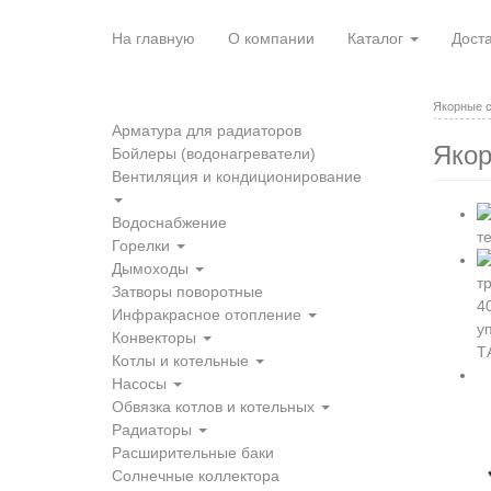
Перейти
к
На главную
О компании
Каталог
Доста
основному
содержанию
Якорные с
Арматура для радиаторов
Якор
Бойлеры (водонагреватели)
Вентиляция и кондиционирование
Водоснабжение
Горелки
Дымоходы
Затворы поворотные
Инфракрасное отопление
Конвекторы
Котлы и котельные
Насосы
Обвязка котлов и котельных
Радиаторы
Расширительные баки
Солнечные коллектора