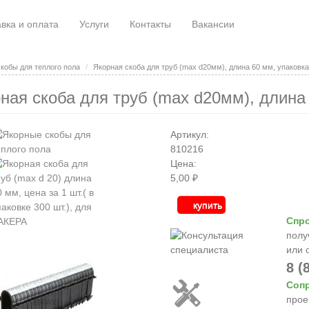
вка и оплата
Услуги
Контакты
Вакансии
кобы для теплого пола
Якорная скоба для труб (max d20мм), длина 60 мм, упаковка
ная скоба для труб (max d20мм), длина
Артикул:
810216
Цена:
5,00 ₽
купить
Спро
полу
или 
8 (
Соп
прое