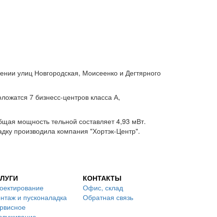
чении улиц Новгородская, Моисеенко и Дегтярного
оложатся 7 бизнесс-центров класса А,
 Общая мощность тельной составляет 4,93 мВт.
дку производила компания "Хортэк-Центр".
ЛУГИ
КОНТАКТЫ
оектирование
Офис, склад
нтаж и пусконаладка
Обратная связь
рвисное
служивание