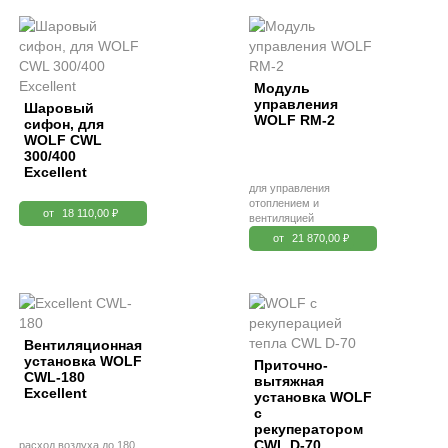
Модуль
управления
Шаровый
WOLF RM-2
сифон, для
WOLF CWL
300/400
Excellent
для управления
отоплением и
от
18 110,00 ₽
вентиляцией
от
21 870,00 ₽
Вентиляционная
установка WOLF
Приточно-
CWL-180
вытяжная
Excellent
установка WOLF
с
рекуператором
CWL D-70
расход воздуха до 180