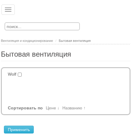
Перейти
к
Toggle
Ко
Вход
основному
navigation
Регистрация
содержанию
Вентиляция и кондиционирование
Бытовая вентиляция
Бытовая вентиляция
Wolf
Сортировать по
Цене ↓
Названию ↑
Применить