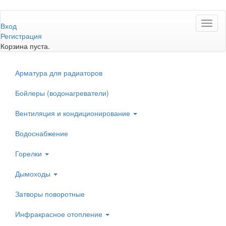
Перейти
Toggl
к
Вход
naviga
основному
Регистрация
содержанию
Корзина пуста.
Арматура для радиаторов
Бойлеры (водонагреватели)
Вентиляция и кондиционирование
Водоснабжение
Горелки
Дымоходы
Затворы поворотные
Инфракрасное отопление