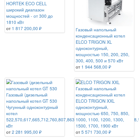
HORTEK ECO CELL
широкий диапазон
мощностей - от 300 до
1810 кВт
от
1 817 200,00 ₽
Газовый напольный
конденсационный котел
ELCO TRIGON XL
одноконтурный,
мощностью 150, 200, 250,
300, 400, 500 и 570 кВт
от
1 944 568,00 ₽
Газовый напольный
Газовый /дизельный
конденсационный котел
напольный котел GT 530
ELCO TRIGON XXL
Чугунный одноконтурный
одноконтурный,
котел
мощностью 650, 750, 850,
522,570,617,665,712,760,807,863,919,974,1030,1086,1142,1198
1000, 1100, 1200, 1300,
кВт
1500, 1700, 1900 кВт
от
2 281 995,00 ₽
от
5 571 730,00 ₽