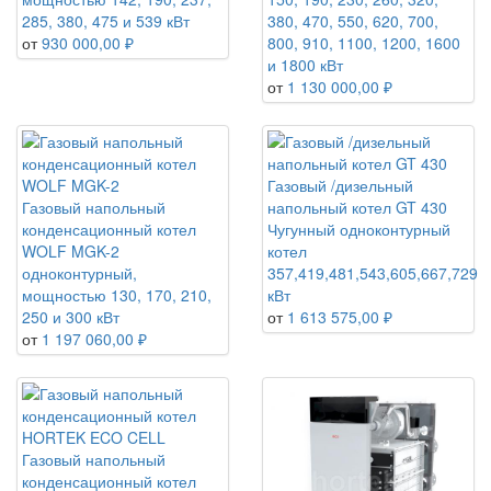
285, 380, 475 и 539 кВт
380, 470, 550, 620, 700,
от
930 000,00 ₽
800, 910, 1100, 1200, 1600
и 1800 кВт
от
1 130 000,00 ₽
Газовый /дизельный
Газовый напольный
напольный котел GT 430
конденсационный котел
Чугунный одноконтурный
WOLF MGK-2
котел
одноконтурный,
357,419,481,543,605,667,729
мощностью 130, 170, 210,
кВт
250 и 300 кВт
от
1 613 575,00 ₽
от
1 197 060,00 ₽
Газовый напольный
конденсационный котел