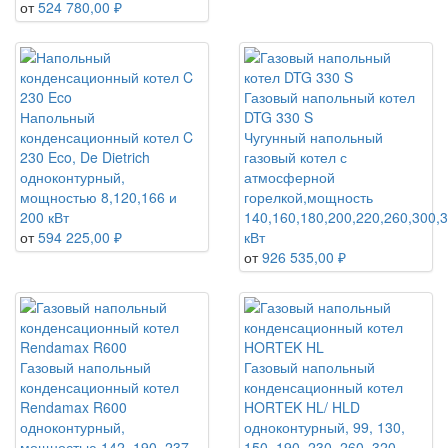
от
524 780,00 ₽
Газовый напольный котел
Напольный
DTG 330 S
конденсационный котел C
Чугунный напольный
230 Eco, De Dietrich
газовый котел с
одноконтурный,
атмосферной
мощностью 8,120,166 и
горелкой,мощность
200 кВт
140,160,180,200,220,260,300,
от
594 225,00 ₽
кВт
от
926 535,00 ₽
Газовый напольный
Газовый напольный
конденсационный котел
конденсационный котел
Rendamax R600
HORTEK HL/ HLD
одноконтурный,
одноконтурный, 99, 130,
мощностью 142, 190, 237,
150, 190, 230, 260, 320,