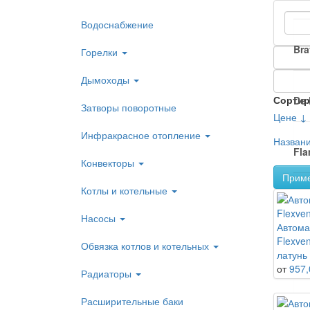
Водоснабжение
Bra
Горелки
Дымоходы
Сортир
De 
Затворы поворотные
Цене ↓
Инфракрасное отопление
Назван
Fl
Конвекторы
Прим
Котлы и котельные
Gia
Насосы
Автома
Flexven
Обвязка котлов и котельных
HA
латунь
от
957,
Радиаторы
Расширительные баки
Mei