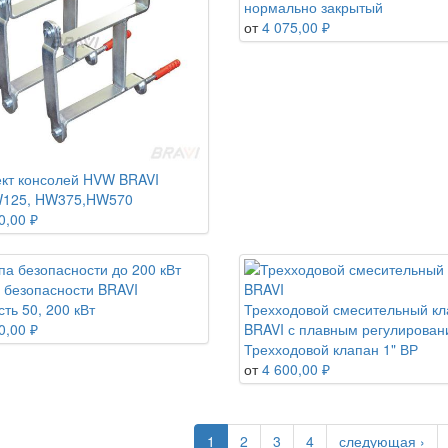
нормально закрытый
от
4 075,00 ₽
кт консолей HVW BRAVI
W125, HW375,HW570
0,00 ₽
 безопасности BRAVI
ть 50, 200 кВт
Трехходовой смесительный кл
0,00 ₽
BRAVI с плавным регулирова
Трехходовой клапан 1" ВР
от
4 600,00 ₽
1
2
3
4
следующая ›