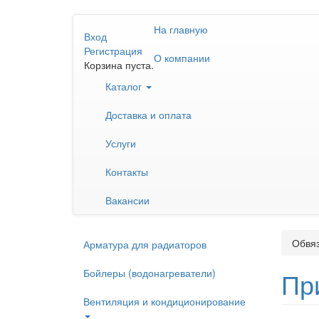
Перейти
На главную
к
Вход
основному
Регистрация
О компании
содержанию
Корзина пуста.
Каталог
Доставка и оплата
Услуги
Контакты
Вакансии
Обвяз
Арматура для радиаторов
Бойлеры (водонагреватели)
Пр
Вентиляция и кондиционирование