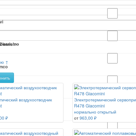
vi
овать по
Dietrich
ию ↑
amco
енить
comini
тический воздухоотводчик
Электротермический сервопр
t
R478 Giacomini
NSA
нормально открытый
00 ₽
от
963,00 ₽
bes