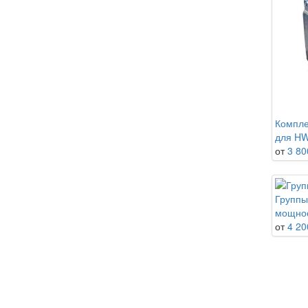
Компле
для H
от
3 80
Группы
мощнос
от
4 20