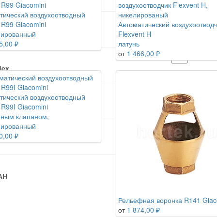
тический воздухоотводный
 R99 Giacomini
Автоматический воздухоотвод
LIMER GROUP
мированный
Flexvent H
5,00 ₽
латунь
от
1 466,00 ₽
lex
тический воздухоотводный
us
 R99I Giacomini
рным клапаном,
мированный
0,00 ₽
f
АН
Рельефная воронка R141 Giac
от
1 874,00 ₽