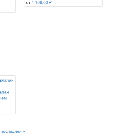
от
4 106,00 ₽
апан
нием
последняя »