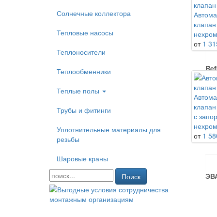
Солнечные коллектора
Автома
клапан
Тепловые насосы
PO
нехро
от
1 31
Теплоносители
Ref
Теплообменники
Теплые полы
Автома
Sal
клапан
Трубы и фитинги
с запо
нехро
Уплотнительные материалы для
от
1 58
резьбы
Wol
Шаровые краны
ЭВ
Поиск