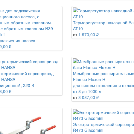
Терморегулятор накладной Sa
 с обратным клапаном R39
АТ10
ini
от
1 970,00 ₽
дключения насоса
9,00 ₽
отермический сервопривод
Мембранные расширительные
2 HANSA
Flamco Flexon R
зиционный, 220 В
для систем отопления и охла
3,00 ₽
от 8 до 1000 л
от
3 087,00 ₽
Электротермический сервопр
R473 Giacomini